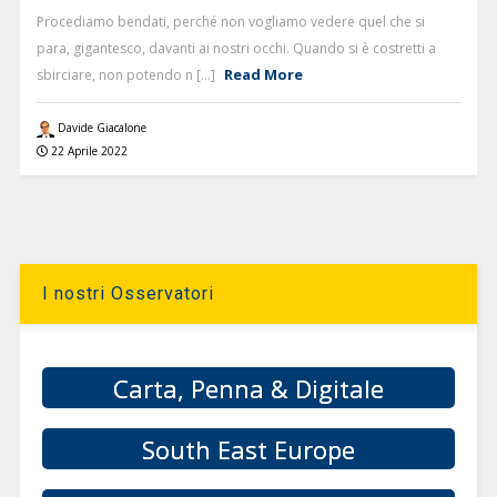
Procediamo bendati, perché non vogliamo vedere quel che si
para, gigantesco, davanti ai nostri occhi. Quando si è costretti a
Read More
sbirciare, non potendo n [...]
Davide Giacalone
22 Aprile 2022
I nostri Osservatori
Carta, Penna & Digitale
South East Europe