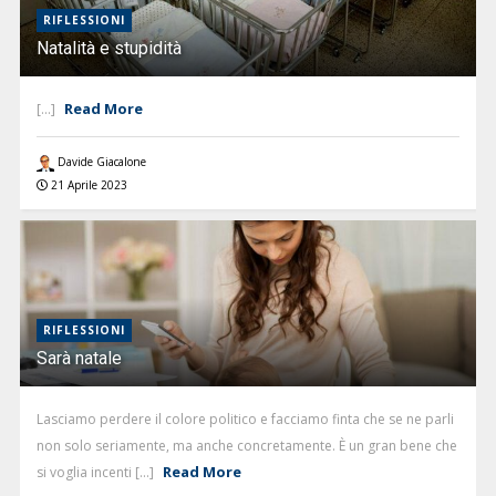
RIFLESSIONI
Natalità e stupidità
Read More
[...]
Davide Giacalone
21 Aprile 2023
RIFLESSIONI
Sarà natale
Lasciamo perdere il colore politico e facciamo finta che se ne parli
non solo seriamente, ma anche concretamente. È un gran bene che
Read More
si voglia incenti [...]