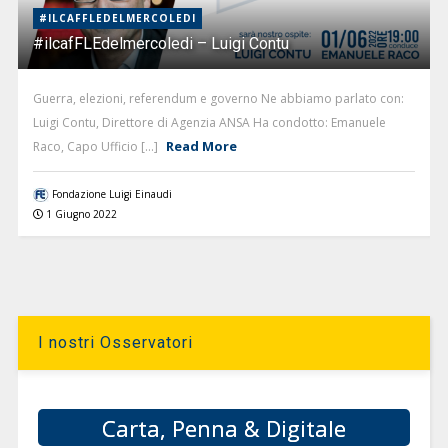
#ILCAFFLEDELMERCOLEDI
#ilcafFLEdelmercoledi – Luigi Contu
Guerra, elezioni, referendum e governo Ne abbiamo parlato con:
Luigi Contu, Direttore di Agenzia ANSA Ha condotto: Emanuele
Read More
Raco, Capo Ufficio [...]
Fondazione Luigi Einaudi
1 Giugno 2022
I nostri Osservatori
Carta, Penna & Digitale