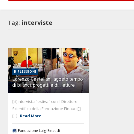
Tag:
interviste
RIFLESSIONI
Lorenzo Castellani: agosto tempo
di bilanci, progetti e di…letture
[:it]Intervista "estiva" con il Direttore
Scientifico della Fondazione Einaudi[:]
[...]
Read More
Fondazione Luigi Einaudi