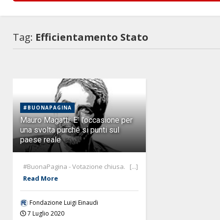
Tag:
Efficientamento Stato
#BUONAPAGINA
Mauro Magatti: E’ l’occasione per
una svolta purché si punti sul
paese reale
#BuonaPagina - Votazione chiusa. [...]
Read More
Fondazione Luigi Einaudi
7 Luglio 2020