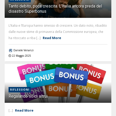
Tanto debito, poca crescita. L’Italia ancora preda del
disastro Superbonus
L’Italia e l’Europa hanno smesso di crescere. Un dato noto, ribadito
dalle nuove stime di primavera della Commissione europea, che
Read More
ha ritoccato a riba [...]
Daniele Venanzi
22 Maggio 2025
RIFLESSIONI
Regalando soldi altrui
Read More
[...]