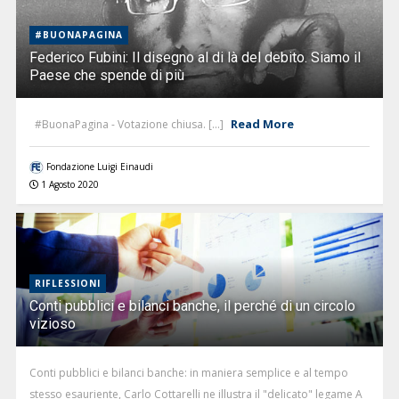
#BUONAPAGINA
Federico Fubini: Il disegno al di là del debito. Siamo il
Paese che spende di più
Read More
#BuonaPagina - Votazione chiusa. [...]
Fondazione Luigi Einaudi
1 Agosto 2020
RIFLESSIONI
Conti pubblici e bilanci banche, il perché di un circolo
vizioso
Conti pubblici e bilanci banche: in maniera semplice e al tempo
stesso esauriente, Carlo Cottarelli ne illustra il "delicato" legame A