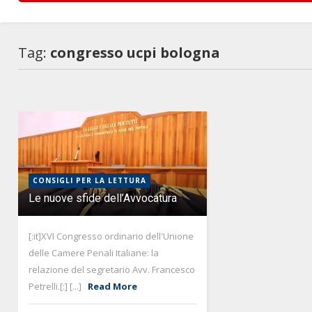
Tag:
congresso ucpi bologna
CONSIGLI PER LA LETTURA
Le nuove sfide dell’Avvocatura
[:it]XVI Congresso ordinario dell'Unione
delle Camere Penali Italiane: la
relazione del segretario Avv. Francesco
Petrelli.[:] [...]
Read More