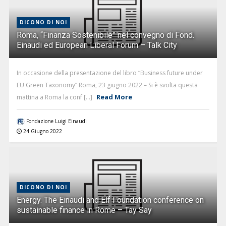
DICONO DI NOI
Roma, “Finanza Sostenibile” nel convegno di Fond.
Einaudi ed European Liberal Forum – Talk City
In occasione della presentazione del libro “Business future under
EU Green Taxonomy” Roma, 23 giugno 2022 – Si è svolta questa
Read More
mattina a Roma la conf [...]
Fondazione Luigi Einaudi
24 Giugno 2022
DICONO DI NOI
Energy. The Einaudi and Elf Foundation conference on
sustainable finance in Rome – Tay Say