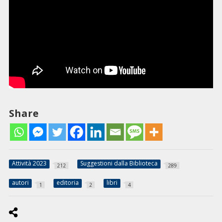
Share
Attività 2023
Suggestioni dalla Biblioteca
212
289
autori
editoria
libri
1
2
4