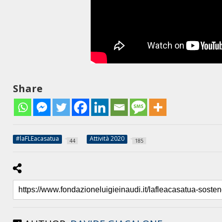
Share
#laFLEacasatua
Attività 2020
44
185