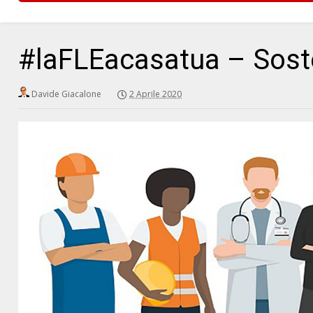
#laFLEacasatua – Soste
Davide Giacalone
2 Aprile 2020