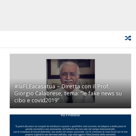
#laFLEacasatua – Diretta con il Prof.
Giorgio Calabrese, tema: “le fake news su
cibo e covid2019”