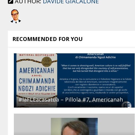
AUTHOR:
DAVIDE GIACALONE
RECOMMENDED FOR YOU
#laFLEacasatua – Pillola #7, Americanah