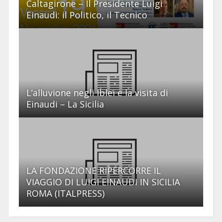
Caltagirone – Il Presidente Luigi
Einaudi: il Politico, il Tecnico
L’alluvione negli Iblei e la visita di
Einaudi – La Sicilia
LA FONDAZIONE RIPERCORRE IL
VIAGGIO DI LUIGI EINAUDI IN SICILIA
ROMA (ITALPRESS)