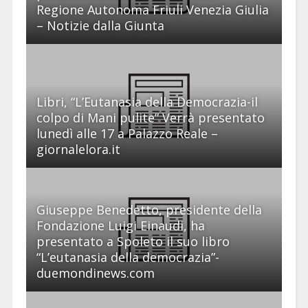
Regione Autonoma Friuli Venezia Giulia
– Notizie dalla Giunta
Li­bri, “L’Eu­ta­na­sia del­la De­mo­cra­zia-il
col­po di Mani pu­li­te” Ver­rà pre­sen­ta­to
lu­ne­dì alle 17 a Pa­laz­zo Rea­le –
giornalelora.it
Giuseppe Benedetto, presidente della
Fondazione Luigi Einaudi, ha
presentato a Spoleto il suo libro
“L’eutanasia della democrazia”-
duemondinews.com