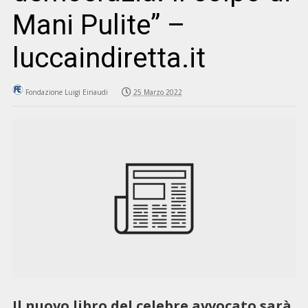
Mani Pulite” –
luccaindiretta.it
Fondazione Luigi Einaudi
25 Marzo 2022
Il nuovo libro del celebre avvocato sarà