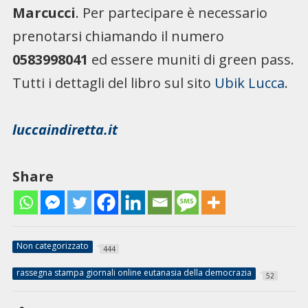
Marcucci
. Per partecipare è necessario
prenotarsi chiamando il numero
0583998041
ed essere muniti di green pass.
Tutti i dettagli del libro sul sito
Ubik Lucca
.
luccaindiretta.it
Share
Non categorizzato
444
rassegna stampa giornali online eutanasia della democrazia
52