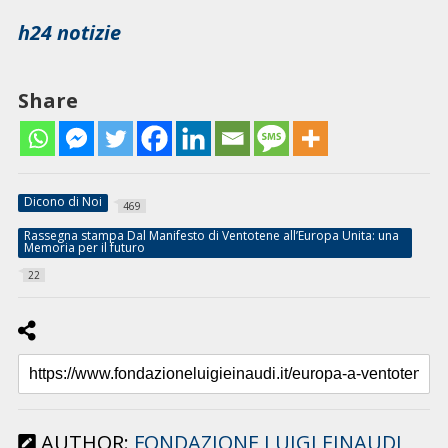
h24 notizie
Share
Dicono di Noi
469
Rassegna stampa Dal Manifesto di Ventotene all’Europa Unita: una
Memoria per il futuro
22
AUTHOR:
FONDAZIONE LUIGI EINAUDI