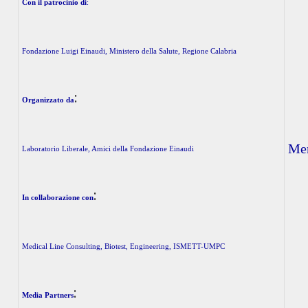
Con il patrocinio di
:
R
Fondazione Luigi Einaudi, Ministero della Salute, Regione Calabria
:
Organizzato da
Mer
Laboratorio Liberale, Amici della Fondazione Einaudi
:
In collaborazione con
Medical Line Consulting, Biotest, Engineering, ISMETT-UMPC
:
Media Partners