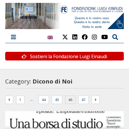
Sostieni la Fondazione Luigi Einaudi
Category:
Dicono di Noi
…
1
44
45
46
47