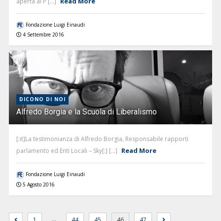
Read More
aperta al P [...]
Fondazione Luigi Einaudi
4 Settembre 2016
DICONO DI NOI
Alfredo Borgia e la Scuola di Liberalismo
[:it]La testimonianza di Alfredo Borgia, Responsabile rapporti
Read More
parlamento ed Enti Locali – Sky[:] [...]
Fondazione Luigi Einaudi
5 Agosto 2016
…
1
44
45
46
47