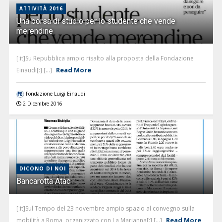
ATTIVITÀ 2016
Una borsa di studio per lo studente che vende
merendine
[:it]Su Repubblica ampio risalto alla proposta della Fondazione
Read More
Einaudi[:] [...]
Fondazione Luigi Einaudi
2 Dicembre 2016
DICONO DI NOI
Bancarotta Atac
[:it]Sul Tempo del 23 novembre ampio spazio al convegno sulla
Read More
mobilità a Roma, organizzato con La Marianna[:] [...]