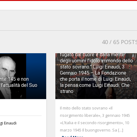
40
/ 65 POST
AVVENIMENTI
“…nel giorno in cui sia per sempre
fugato dal cuore e dalla mente
degli uomini l’idolo immondo dello
stato sovrano.” Luigi Einaudi, 3
Gennaio 1945 – La Fondazione
nte 145 e non
che porta il nome di Luigi Einaudi,
l’attualità del Suo
la pensa come Luigi Einaudi. Che
strano
Il mito dello stato sovrano «Il
risorgimento liberale», 3 gennaio 1945
«L’Italia e il secondo risorgimento», 10
gi Einaudi
marzo 1945 Il buongoverno. Sa [...]