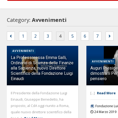
Category:
Avvenimenti
1
2
3
4
5
6
7
AVVENIMENTI
La Professoressa Emma Galli,
AVVENIMENTI
Ordinario di Scienza delle Finanze
alla Sapienza, nuovo Direttore
Auguri Preside
Scientifico della Fondazione Luigi
dimostrarli Per 
Einaudi
pensiero
Il Presidente della Fondazione Luigi
[...]
Read More
Einaudi, Giuseppe Benedetto, ha
proposto, al CdA oggi riunito a Roma,
Fondazione Lui
quale nuovo direttore scientifico della
24 Marzo 2019