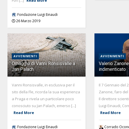
Fon [...]
Read More
Fondazione Luigi Einaudi
26 Marzo 2019
AVVENIMENTI
AVVENIMENTI
Omaggio di Vanni Ronsisvalle a
Valerio Zanone,
Jan Palach
indimenticato
Vanni Ronsisvalle, in esclusiva per il
Il 7 Gennaio del 
sito della Fle, ricorda la sua esperienza
Zanone, faro del
a Praga e rivela un particolare poco
Il direttore scien
conosciuto su Jan Palach, emerso [...]
Luigi Einaudi, Cor
Read More
Read More
Fondazione Luigi Einaudi
Corrado Ocon