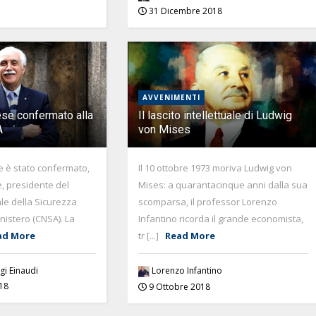
31 Dicembre 2018
AVVENIMENTI
ese confermato alla
Il lascito intellettuale di Ludwig
A
von Mises
e è stato confermato,
Il 10 ottobre 1973 moriva Ludwig von
, presidente del
Mises: a quarantacinque anni dalla sua
le della Sicurezza
scomparsa, il professor Lorenzo
nistero (CNSA). La
Infantino ricorda il grande economista,
ad More
tr [...]
Read More
gi Einaudi
Lorenzo Infantino
18
9 Ottobre 2018