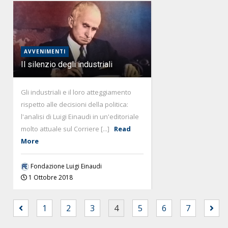
AVVENIMENTI
Il silenzio degli industriali
Gli industriali e il loro atteggiamento
rispetto alle decisioni della politica:
l'analisi di Luigi Einaudi in un'editoriale
molto attuale sul Corriere [...]
Read
More
Fondazione Luigi Einaudi
1 Ottobre 2018
1
2
3
4
5
6
7