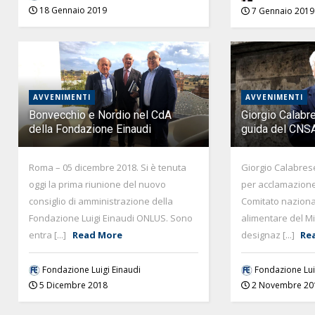
18 Gennaio 2019
7 Gennaio 2019
AVVENIMENTI
AVVENIMENTI
Bonvecchio e Nordio nel CdA
Giorgio Calabr
della Fondazione Einaudi
guida del CNS
Roma – 05 dicembre 2018. Si è tenuta
Giorgio Calabres
oggi la prima riunione del nuovo
per acclamazione
consiglio di amministrazione della
Comitato naziona
Fondazione Luigi Einaudi ONLUS. Sono
alimentare del Mi
entra [...]
Read More
designaz [...]
Re
Fondazione Luigi Einaudi
Fondazione Lui
5 Dicembre 2018
2 Novembre 20