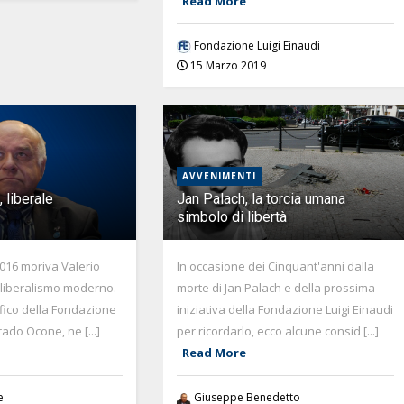
Read More
Fondazione Luigi Einaudi
15 Marzo 2019
AVVENIMENTI
 liberale
Jan Palach, la torcia umana
simbolo di libertà
2016 moriva Valerio
In occasione dei Cinquant'anni dalla
 liberalismo moderno.
morte di Jan Palach e della prossima
tifico della Fondazione
iniziativa della Fondazione Luigi Einaudi
rado Ocone, ne [...]
per ricordarlo, ecco alcune consid [...]
Read More
e
Giuseppe Benedetto