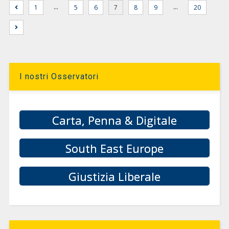
…
…
1
5
6
7
8
9
20
I nostri Osservatori
Carta, Penna & Digitale
South East Europe
Giustizia Liberale