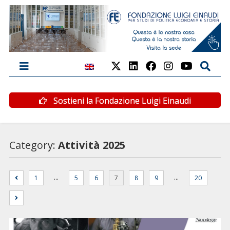
Sostieni la Fondazione Luigi Einaudi
Category:
Attività 2025
…
…
1
5
6
7
8
9
20