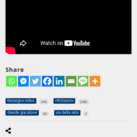
Share
Rassegna video
riFLEssioni
244
2436
davide giacalone
via della seta
63
2