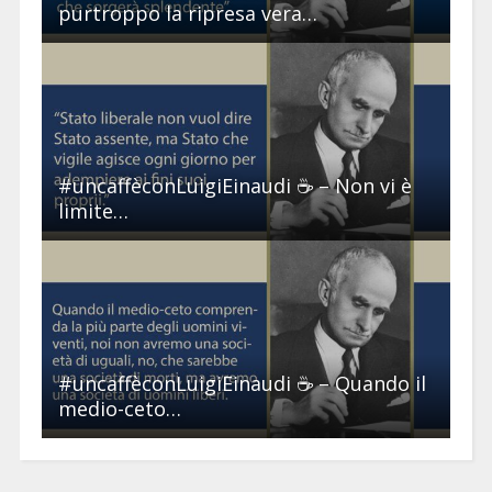
purtroppo la ripresa vera…
#uncaffèconLuigiEinaudi ☕ – Non vi è
limite…
#uncaffèconLuigiEinaudi ☕ – Quando il
medio-ceto…