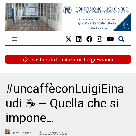
Sostieni la Fondazione Luigi Einaudi
#uncaffèconLuigiEina
udi ☕ – Quella che si
impone…
Marco Cruciani
15 Febbraio 2023