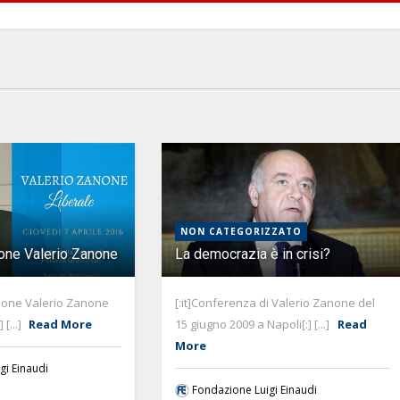
NON CATEGORIZZATO
ne Valerio Zanone
La democrazia è in crisi?
ione Valerio Zanone
[:it]Conferenza di Valerio Zanone del
 [...]
Read More
15 giugno 2009 a Napoli[:] [...]
Read
More
gi Einaudi
Fondazione Luigi Einaudi