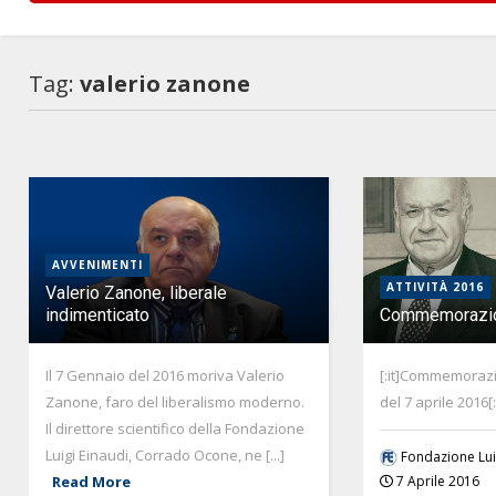
Tag:
valerio zanone
AVVENIMENTI
ATTIVITÀ 2016
Valerio Zanone, liberale
indimenticato
Commemorazio
Il 7 Gennaio del 2016 moriva Valerio
[:it]Commemoraz
Zanone, faro del liberalismo moderno.
del 7 aprile 2016[:]
Il direttore scientifico della Fondazione
Luigi Einaudi, Corrado Ocone, ne [...]
Fondazione Lui
Read More
7 Aprile 2016