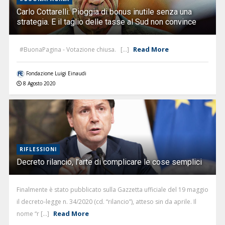
Carlo Cottarelli: Pioggia di bonus inutile senza una
strategia. E il taglio delle tasse al Sud non convince
Read More
#BuonaPagina - Votazione chiusa. [...]
Fondazione Luigi Einaudi
8 Agosto 2020
RIFLESSIONI
Decreto rilancio, l’arte di complicare le cose semplici
Finalmente è stato pubblicato sulla Gazzetta ufficiale del 19 maggio
il decreto-legge n. 34/2020 (cd. “rilancio”), atteso sin da aprile. Il
Read More
nome “r [...]