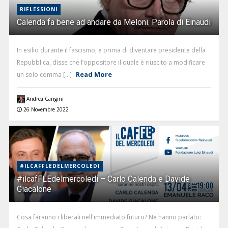
RIFLESSIONI
Calenda fa bene ad andare da Meloni. Parola di Einaudi
In esilio durante il fascismo, e prima di diventare presidente della
Repubblica, disse che l’oppositore il quale è riuscito a modificare
Read More
un solo comma [...]
Andrea Cangini
26 Novembre 2022
#ILCAFFLEDELMERCOLEDI
#ilcafFLEdelmercoledi – Carlo Calenda e Davide
Giacalone
Cosa faranno i liberali nell'immediato futuro? Ne hanno parlato: