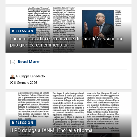
RIFLESSIONI
L’inno dei giudici è la canzone di Caselli Nessuno mi
può giudicare, nemmeno tu
Read More
[...]
Giuseppe Benedetto
6 Gennaio 2026
RIFLESSIONI
Il PD delega all’ANM il “no” alla riforma