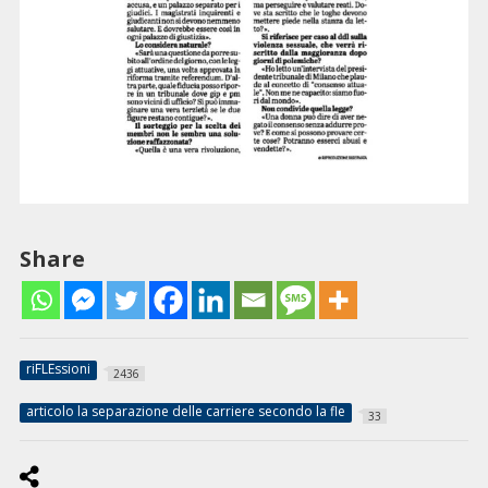
Share
riFLEssioni
2436
articolo la separazione delle carriere secondo la fle
33