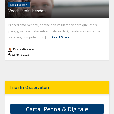
RIFLESSIONI
Vecchi stolti: bendati
Procediamo bendati, perché non vogliamo vedere quel che si
para, gigantesco, davanti ai nostri occhi. Quando si è costretti a
Read More
sbirciare, non potendo n [...]
Davide Giacalone
22 Aprile 2022
I nostri Osservatori
Carta, Penna & Digitale