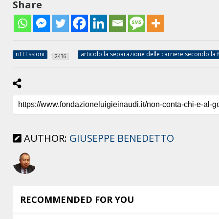
Share
riFLEssioni
articolo la separazione delle carriere secondo la f
2436
AUTHOR:
GIUSEPPE BENEDETTO
RECOMMENDED FOR YOU