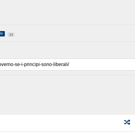
le
33