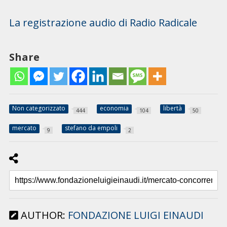
La registrazione audio di Radio Radicale
Share
Non categorizzato
economia
libertà
444
104
50
mercato
stefano da empoli
9
2
AUTHOR:
FONDAZIONE LUIGI EINAUDI