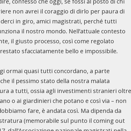
ire, confesso che oggi, se fossi al posto di chi
iere non avrei il coraggio di dirlo per paura di
rci in giro, amici magistrati, perché tutti
ziona il nostro mondo. Nell’attuale contesto
te, il giusto processo, così come regolato
 restato sfacciatamente bello e impossibile.
gi ormai quasi tutti concordano, a parte
 che il pessimo stato della nostra malata
ra a tutti, ossia agli investimenti stranieri oltr
ano o ai giardinieri che potano e così via – non
 dobbiamo fare, è andata così. Ma dipenda da
istratura (memorabile sul punto il coming out
017, dall’Associazione nazionale magistrati nella