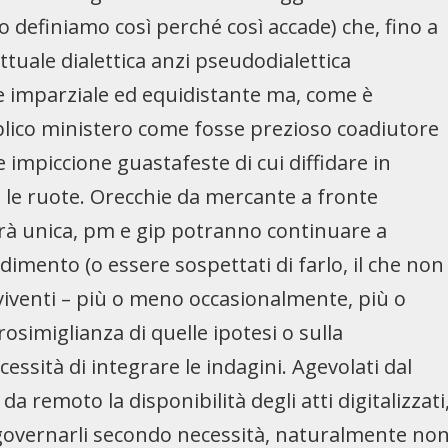
o definiamo così perché così accade) che, fino a
ttuale dialettica anzi pseudodialettica
 e imparziale ed equidistante ma, come è
bblico ministero come fosse prezioso coadiutore
e impiccione guastafeste di cui diffidare in
 le ruote. Orecchie da mercante a fronte
sarà unica, pm e gip potranno continuare a
imento (o essere sospettati di farlo, il che non
viventi – più o meno occasionalmente, più o
osimiglianza di quelle ipotesi o sulla
cessità di integrare le indagini. Agevolati dal
a remoto la disponibilità degli atti digitalizzati
 governarli secondo necessità, naturalmente no