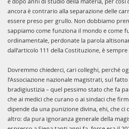
e dopo anni di studio della materia, per così d
ancora è contrario alla separazione delle carr
essere preso per grullo. Non dobbiamo prende
sappiamo come funziona il mondo e come fun
ordinamentale, perdonate la parola altisonan
dall’articolo 111 della Costituzione, è sempre
Dovremmo chiederci, cari colleghi, perché og
l’Associazione nazionale magistrati, sul fatto
bradigiustizia – quel pessimo stato che fa pau
che ai medici che curano o ai sindaci che firm
dipende da una punizione divina, ehi, che ci
altro: da pura ignoranza generale della mag
espresso a Siena tanti anni fa, forse era il 2