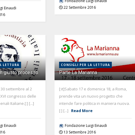
Fondazione Luigi Einaudi
22 Settembre 2016
gi Einaudi
016
A LETTURA
CONSIGLI PER LA LETTURA
un giusto processo.
Parte La Marianna
l 30 settembre al 2
[:it]Sabato 17 e domenica 18, a Roma,
il XVI congresso delle
prende vita un nuovo progetto che
li Italiane.[:] [...]
intende fare politica in maniera nuova.
[:] [...]
Read More
gi Einaudi
Fondazione Luigi Einaudi
016
13 Settembre 2016