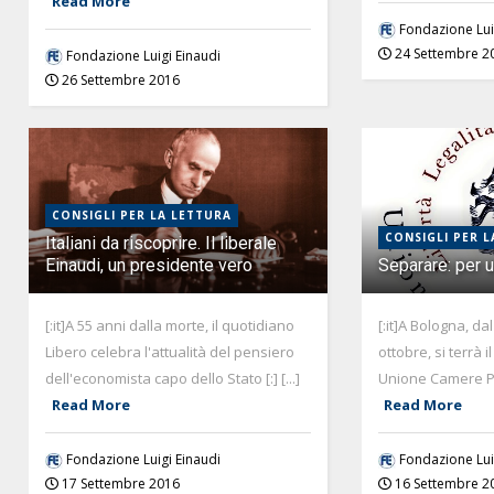
Read More
Fondazione Lui
24 Settembre 2
Fondazione Luigi Einaudi
26 Settembre 2016
CONSIGLI PER LA LETTURA
CONSIGLI PER L
Italiani da riscoprire. Il liberale
Einaudi, un presidente vero
Separare: per 
[:it]A 55 anni dalla morte, il quotidiano
[:it]A Bologna, da
Libero celebra l'attualità del pensiero
ottobre, si terrà 
dell'economista capo dello Stato [:] [...]
Unione Camere Pena
Read More
Read More
Fondazione Luigi Einaudi
Fondazione Lui
17 Settembre 2016
16 Settembre 2