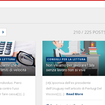
210
/ 225 POST
A LETTURA
CONSIGLI PER LA LETTURA
nsante che ci
Non viviamo per lavorare? Ma
imiti di velocità
senza lavoro non si vive
'individuo. Piero
[:it]L'ipocrisia dell'ex presidente
ia contro l'uso
dell'Uruguay nell'articolo di Pierluigi Del
fare cassa[:] [...]
Viscovo[:] [...]
Read More