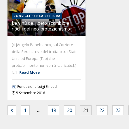
CONSIGLI PER LA LETTURA
Le virtù del libero scambio e i
rischi del neo-protezionismo
[:it]Angelo Panebianco, sul Corriere
della Sera, scrive del trattato tra Stati
Uniti ed Europa (Ttip) che
probabilmente non verrà ratificato.[:]
[...]
Read More
Fondazione Luigi Einaudi
5 Settembre 2016
…
1
19
20
21
22
23