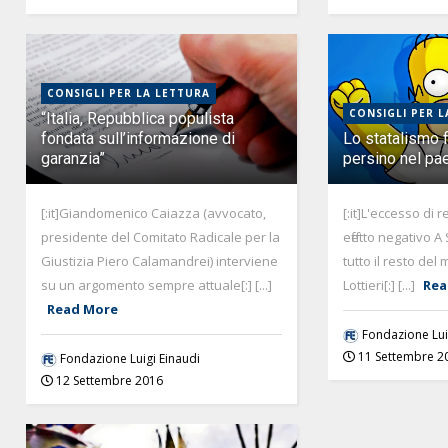
CONSIGLI PER LA LETTURA
CONSIGLI PER L
“Italia, Repubblica populista
fondata sull’informazione di
Lo statalismo 
garanzia”
persino nel pa
[:it]Giandomenico Caiazza (avvocato,
[:it] L'eccesso di
presidente del Comitato Radicale per la
effetto negativo A
Giustizia Piero Calamandrei) interviene
tutto il resto del
su un argomento sempre attuale[:] [...]
Lottieri[:] [...]
Rea
Read More
Fondazione Lui
11 Settembre 2
Fondazione Luigi Einaudi
12 Settembre 2016