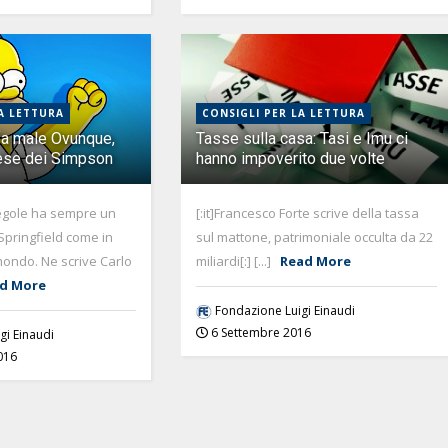
A LETTURA
CONSIGLI PER LA LETTURA
fa male Ovunque,
Tasse sulla casa: Tasi e Imu ci
ese dei Simpson
hanno impoverito due volte
 regole ha sempre un
[:it]Francesco Forte scrive della tassa
 Springfield come in
sul mattone, patrimoniale occulta da 22
 mondo. Ne scrive Carlo
miliardi[:] [...]
Read More
d More
Fondazione Luigi Einaudi
6 Settembre 2016
gi Einaudi
016