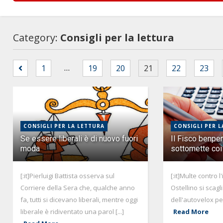
Category:
Consigli per la lettura
…
1
19
20
21
22
23
CONSIGLI PER LA LETTURA
CONSIGLI PER L
Se essere liberali è di nuovo fuori
Il Fisco benpe
moda
sottomette coi l
[:it]Pierluigi Battista osserva sul
[:it]Multe contro l
Corriere della Sera che, qualche anno
Ostellino si scagl
fa, tutti si dicevano liberali, mentre oggi
dell'autovelox per 
liberale è ridiventato una parol [...]
Read More