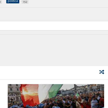
politica
3
152