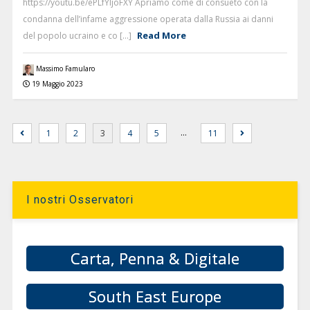
https://youtu.be/ePLfYljoFXY Apriamo come di consueto con la
condanna dell’infame aggressione operata dalla Russia ai danni
Read More
del popolo ucraino e co [...]
Massimo Famularo
19 Maggio 2023
…
1
2
3
4
5
11
I nostri Osservatori
Carta, Penna & Digitale
South East Europe