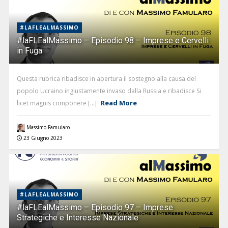
#LAFLEALMASSIMO
#laFLEalMassimo – Episodio 98 – Imprese e Cervelli
in Fuga
Questa rubrica ribadisce in apertura il sostegno alla causa del
popolo Ucraino ingiustamente invaso dalla Russia e ribadisce Si
Read More
licet magnis componere [...]
Massimo Famularo
23 Giugno 2023
#LAFLEALMASSIMO
#laFLEalMassimo – Episodio 97 – Imprese
Strategiche e Interesse Nazionale