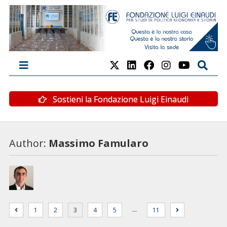
Sostieni la Fondazione Luigi Einaudi
Author:
Massimo Famularo
…
1
2
3
4
5
11