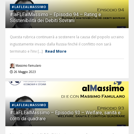
#LAFLEALMASSIMO
#laFLEalMassimo – Episodio 94 – Rating e
Sostenibilità dei Debiti Sovrani
Questa rubrica continuerà a sostenere la causa del popolo ucraino
ingiustamente invaso dalla Russia finché il conflitto non sarà
Read More
terminato e l’inv [...]
Massimo Famularo
26 Maggio 2023
#LAFLEALMASSIMO
#LaFLEalMassimo – Episodio 93 – Welfare, sanità e
conti da quadrare