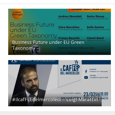
Business Future under EU Green
Taxonomy
#ilcafFLEdelmercoledì – Luigi Marattin