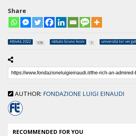
Share
Attività 2022
istituto bruno leoni
università tor verga
178
1
AUTHOR:
FONDAZIONE LUIGI EINAUDI
RECOMMENDED FOR YOU