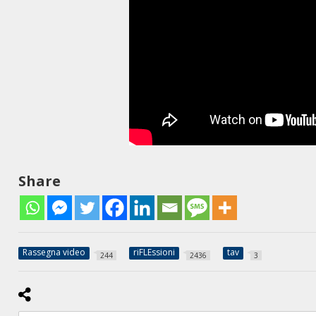
Share
Rassegna video
riFLEssioni
tav
244
2436
3