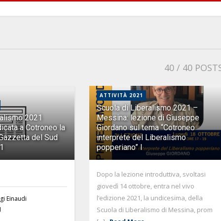
40
/ 40 POST
ATTIVITÀ 2021
Scuola di Liberalismo 2021 –
ralismo 2021
Messina: lezione di Giuseppe
cata a Cotroneo la
Giordano sul tema “Cotroneo
 Gazzetta del Sud
interprete del Liberalismo
21
popperiano” l
Dopo la lezione introduttiva, svoltasi
giovedì 14 ottobre, entra nel vivo
l’edizione 2021, la undicesima, della
gi Einaudi
Scuola di Liberalismo di Messina, prom
1