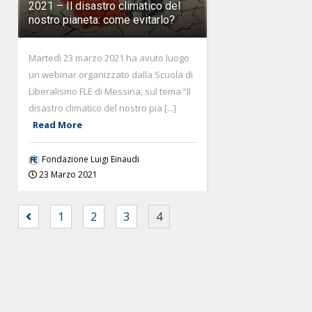
2021 – Il disastro climatico del
nostro pianeta: come evitarlo?
Martedì 23 marzo 2021 ha avuto luogo
un webinar organizzato dalla Scuola di
Liberalismo FLE di Messina, sul tema “Il
disastro climatico del nostro pia [...]
Read More
Fondazione Luigi Einaudi
23 Marzo 2021
1
2
3
4