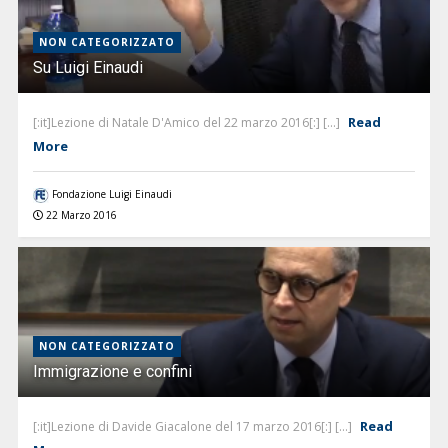
NON CATEGORIZZATO
Su Luigi Einaudi
Read
[:it]Lezione di Natale D'Amico del 22 marzo 2016[:] [...]
More
Fondazione Luigi Einaudi
22 Marzo 2016
NON CATEGORIZZATO
Immigrazione e confini
Read
[:it]Lezione di Davide Giacalone del 17 marzo 2016[:] [...]