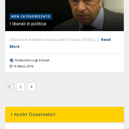
NON CATEGORIZZATO
I liberali in politica
Read
[:it]Lezione di Stefano De Luca del 10 marzo 2016[:] [...]
More
Fondazione Luigi Einaudi
10 Marzo 2016
1
2
I nostri Osservatori