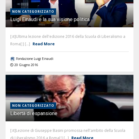
NON CATEGORIZZATO
Luigi Einaudi e la sua visione politica
[:it]Ultima lezione dell'edizione 2016 della Scuola di Liberalismo a
Read More
Roma[:] [...]
Fondazione Luigi Einaudi
20 Giugno 2016
NON CATEGORIZZATO
Libertà di espansione
[:it]Lezione di Giuseppe Basini promossa nell'ambito della Scuola
Read More
di Liberalismo 2016 a Roma[:] [...]