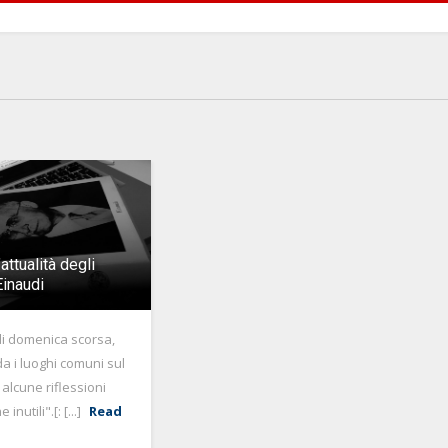
attualità degli
 Einaudi
o di domenica scorsa,
da i luoghi comuni sul
 alcune riflessioni
inutili".[: [...]
Read