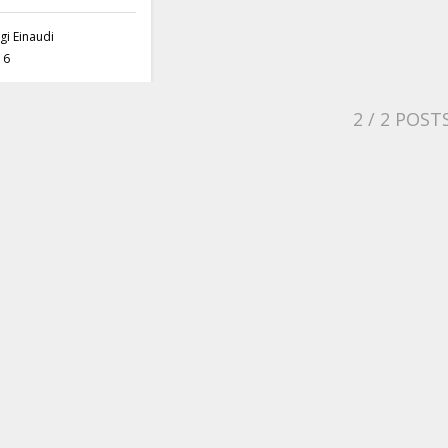
gi Einaudi
16
2
/ 2 POST