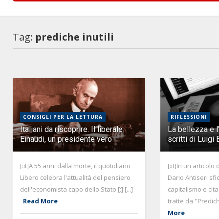
Tag:
prediche inutili
CONSIGLI PER LA LETTURA
RIFLESSIONI
Italiani da riscoprire. Il liberale
La bellezza e l’
Einaudi, un presidente vero
scritti di Luigi
[:it]A 55 anni dalla morte, il quotidiano
[:it]In un articol
Libero celebra l'attualità del pensiero
Dario Antiseri sfi
dell'economista capo dello Stato [:] [...]
capitalismo e cita
Read More
tratte da "Prediche 
More