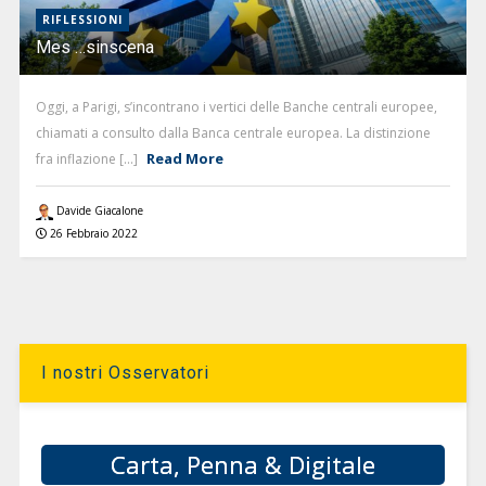
RIFLESSIONI
Mes …sinscena
Oggi, a Parigi, s’incontrano i vertici delle Banche centrali europee,
chiamati a consulto dalla Banca centrale europea. La distinzione
Read More
fra inflazione [...]
Davide Giacalone
26 Febbraio 2022
I nostri Osservatori
Carta, Penna & Digitale