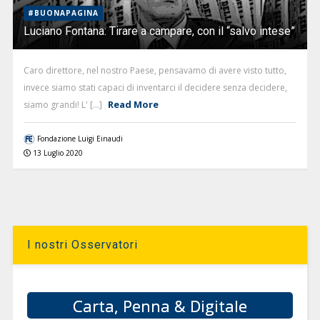
#BUONAPAGINA
Luciano Fontana: Tirare a campare, con il “salvo intese”
Caro direttore, nel nostro Paese, pensavamo di avere visto tutto,
invece siamo stati capaci di inventarci il decidere senza decidere,
Read More
siamo grandi! L' [...]
Fondazione Luigi Einaudi
13 Luglio 2020
I nostri Osservatori
Carta, Penna & Digitale