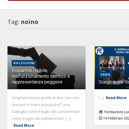
Tag:
noino
RIFLESSIONI
Risparmio risibile,
VARIE
malfunzionamento identico e
rappresentanza peggiore
Scegli quale Ita
Singolare teoria quella di dire “per non
[...]
Read More
lasciare in mano ai populisti” una
battaglia come il taglio dei parlamentari
Fondazione Lui
come il taglio dei parlamentari, [...]
16 Febbraio 20
Read More