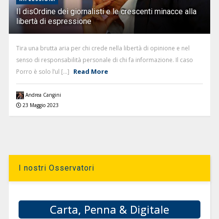
Il disOrdine dei giornalisti e le crescenti minacce alla
libertà di espressione
Tira una brutta aria per chi crede nella libertà di opinione e nel
senso di responsabilità personale di chi fa informazione. Il caso
Read More
Porro è solo l’ul [...]
Andrea Cangini
23 Maggio 2023
I nostri Osservatori
Carta, Penna & Digitale