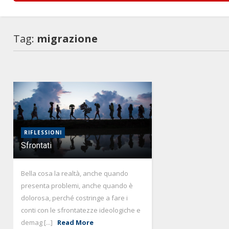
Tag:
migrazione
RIFLESSIONI
Sfrontati
Bella cosa la realtà, anche quando
presenta problemi, anche quando è
dolorosa, perché costringe a fare i
conti con le sfrontatezze ideologiche e
demag [...]
Read More