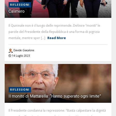
RIFLESSIONI
Calimero
Il Quirinale non è il luogo delle reprimende. Definire “moniti” le
parole del Presidente della Repubblica è una forma di pigrizia
Read More
mentale, mentre sper [...]
Davide Giacalone
14 Luglio 2023
RIFLESSIONI
Il monito di Mattarella: “Hanno superato ogni limite”
Il Presidente condanna la repressione: "Basta calpestare la dignità