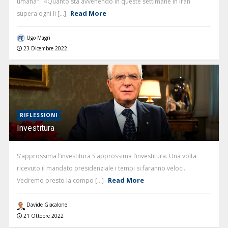
umana" «Quanto sta avvenendo in queste settimane in Iran
Read More
supera ogni li [...]
Ugo Magri
23 Dicembre 2022
RIFLESSIONI
Investitura
S'approssima l’investitura S'approssima l’investitura. Una volta
ricevuto il mandato presidenziale i tempi si faranno veloci.
Read More
Vedremo presto la compo [...]
Davide Giacalone
21 Ottobre 2022