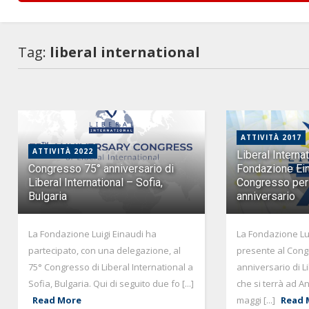
Tag:
liberal international
ATTIVITÀ 2017
ATTIVITÀ 2022
Liberal Internat
Congresso 75° anniversario di
Fondazione Ein
Liberal International – Sofia,
Congresso per
Bulgaria
anniversario
La Fondazione Luigi Einaudi ha
La Fondazione Lui
partecipato, con una delegazione, al
presente al Cong
75° Congresso di Liberal International a
anniversario di L
Sofia, Bulgaria. Qui di seguito due fo [...]
che si terrà ad An
Read More
maggi [...]
Read 