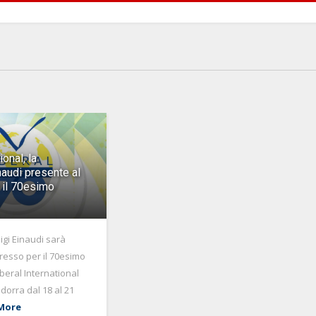
ional, la
audi presente al
 il 70esimo
gi Einaudi sarà
resso per il 70esimo
iberal International
dorra dal 18 al 21
More