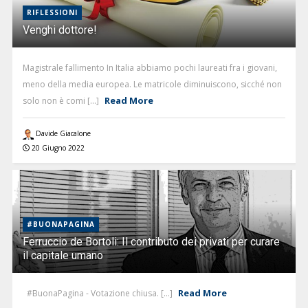
RIFLESSIONI
Venghi dottore!
Magistrale fallimento In Italia abbiamo pochi laureati fra i giovani,
meno della media europea. Le matricole diminuiscono, sicché non
Read More
solo non è comi [...]
Davide Giacalone
20 Giugno 2022
#BUONAPAGINA
Ferruccio de Bortoli: Il contributo dei privati per curare
il capitale umano
Read More
#BuonaPagina - Votazione chiusa. [...]