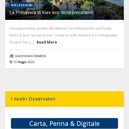
RIFLESSIONI
La Primavera di Kiev eco delle precedenti
L’insopprimibile anelito alla libertà E se il Novecento non fosse
finito? E se il “secolo breve”, come lo volle definire Eric Hobsbawm,
Read More
fosse il “sec [...]
Giancristiano Desiderio
13 Maggio 2022
I nostri Osservatori
Carta, Penna & Digitale