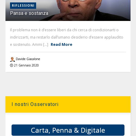
RIFLESSIONI
Pansa e sostanza
Il problema non è d’essere liberi da chi cerca di condizionarti o
indirizzarti, ma restarlo dall’umano desiderio d’essere applaudito
Read More
e sostenuto. Ammi [...]
Davide Giacalone
21 Gennaio 2020
I nostri Osservatori
Carta, Penna & Digitale