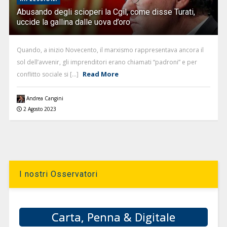
Abusando degli scioperi la Cgil, come disse Turati,
uccide la gallina dalle uova d’oro
Quando, a inizio Novecento, il marxismo rappresentava ancora il
sol dell’avvenir, gli imprenditori erano chiamati “padroni” e per
Read More
conflitto sociale si [...]
Andrea Cangini
2 Agosto 2023
I nostri Osservatori
Carta, Penna & Digitale