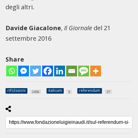
degli altri.
Davide Giacalone
,
Il Giornale
del 21
settembre 2016
Share
riFLEssioni
italicum
referendum
2436
5
27