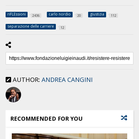
riFLEssioni
carlo nordio
giustizia
2436
20
112
separazione delle carriere
12
AUTHOR:
ANDREA CANGINI
RECOMMENDED FOR YOU