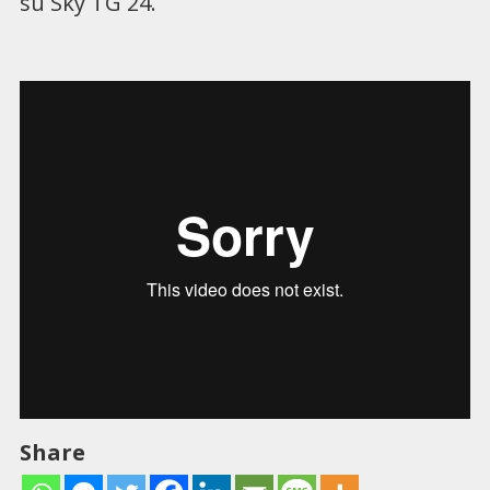
su Sky TG 24.
Share